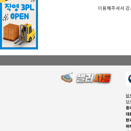
이용해주셔서 감
당
당
중
대
한
위