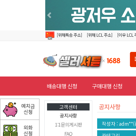
Previous
[위해특송 주소]
[위해 LCL 주소]
[이우 LCL 
배송대행 신청
구매대행 신청
공지사항
고객센터
공지사항
작성자
: adm**
1:1문의게시판
FAQ
카테고리