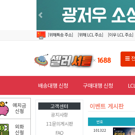
Previous
[위해특송 주소]
[위해 LCL 주소]
[이우 LCL 주소]
☰ 
배송대행 신청
구매대행 신청
L
이벤트 게시판
고객센터
공지사항
번호
1:1문의게시판
101322
FAQ