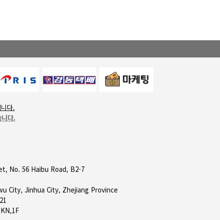
됩니다.
습니다.
et, No. 56 Haibu Road, B2-7
wu City, Jinhua City, Zhejiang Province
21
 KN,1F