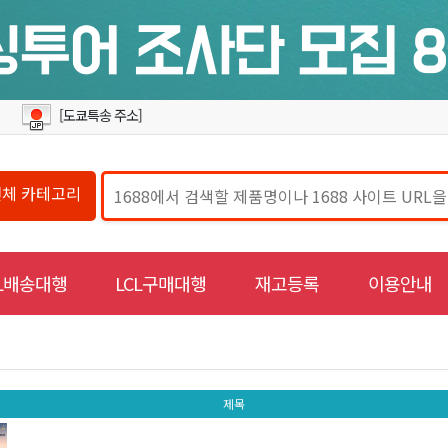
[도쿄특송 주소]
전체 카테고리
CL배송대행
LCL구매대행
재고등록
이용안내
제목