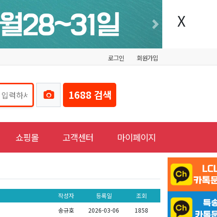
X
Next
로그인
회원가입
1688 검색
쇼핑몰
고객센터
마이페이지
작성자
등록일
조회
송규호
2026-03-06
1858