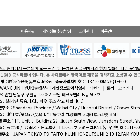
이용약관
개인정보 취급방침
고객센터
이용안내
중국 현지에서 운영되며 모든 관리 및 운영은 중국 위해시의 현지 법률에 따라 운영
- 1688 공식파트너 입니다. 본 사이트에서 한국어로 제품을 검색하고 소싱할 수 있
인명
:
威海佰米兔贸易有限公司
중국사업자번호
: 91371000MA3Q1F600T
HWANG JIN HYUK(
黄振赫)
|
개인정보관리책임자
:
최현석
|
문의
:
고객센터
소
:
인천 남동구 구월동 1550-2 구월 테크노벨리 B동 503호
소
:
(최상단 특송, LCL, 이우 주소 참고 바랍니다.)
문주소
:
Shandong Province / Weihai City / Huancui District / Crown Stre
 :
浙江省/金华市/义乌市/江东街道 九联南景 22栋1单元1楼 BMT
문 주소
:
1F, Unit 1, Building 22, Jiulian South View, Jiangdong Street, Yi
소
:
東京都 / 台東区 / 日本堤2丁目10-12ファミーユKN1階 우편번호 : 111-00
문주소
: JAPAN,TOKYO-TO,TAITO-KU,NIHONZUTSUMI 2-10-12,FAMIYOU