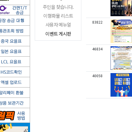
주인을 찾습니다.
이형화물 리스트
83822
사용자 메뉴얼
이벤트 게시판
46834
40058